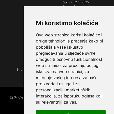
Vjera
•
12. 7. 2025.
Tri tjedna i Tiša B’Av:
razdoblje žalovanja nad
uništenjem Svetih
Hramova
Mi koristimo kolačiće
Košer
•
7. 7. 2025.
Jednostavan i brz recept
Ova web stranica koristi kolačiće i
za pita kruh
druge tehnologije praćenja kako bi
poboljšala vaše iskustvo
pregledavanja u sljedeće svrhe:
omogućiti osnovnu funkcionalnost
web stranice
,
za pružanje boljeg
Impressum
|
Opći uvjeti korištenja
|
Zaštita privatnosti
iskustva na web stranici
,
za
mjerenje vašeg interesa za naše
proizvode i usluge i za
personalizaciju marketinških
interakcija
,
za isporuku oglasa koji
© 2024. Židovski forum | Powered by
StoryEditor
su relevantniji za vas
.
DEX