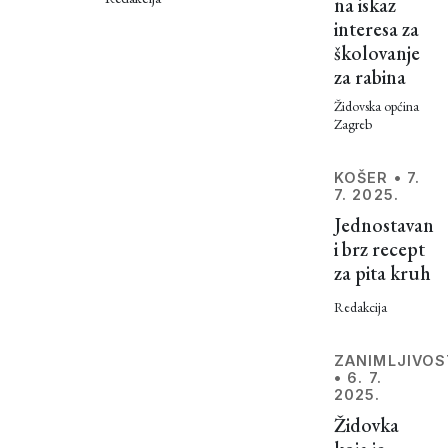
Židovima:
na iskaz
mitova,
interesa za
od
neistina,
školovanje
dezinformacija
bezopasnih
za rabina
i sličnih
do
pojava
Židovska općina
Zagreb
vrti oko
itekako
Židova.
opasnih
Možda
KOŠER
•
7.
7. 2025.
se takve
Jednostavan
priče
i brz recept
naprosto
za pita kruh
i nisu
mogle
Redakcija
izbjeći
budući
ZANIMLJIVOS
da
•
6. 7.
doslovno
2025.
postojimo
Židovka
tisućama