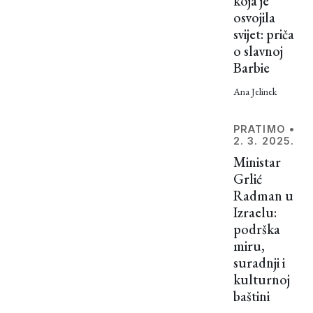
koja je
godina.
osvojila
Ovdje je
svijet: priča
opisano
o slavnoj
tek
Barbie
nekoliko
Ana Jelinek
njih, a
postoje i
mnoge
PRATIMO
•
2. 3. 2025.
druge,
Ministar
puno
Grlić
ružnije. I
Radman u
nisu
Izraelu:
imale
podrška
sretan
miru,
završetak.
suradnji i
kulturnoj
baštini