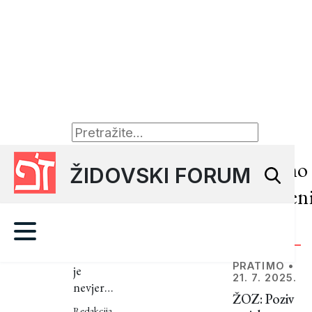
ZANIMLJIVOSTI
•
29. 5.
Nedavno
ŽIDOVSKI FORUM
2024.
objavljen
8
mitova
članci
i
Gotovo
neistina
PRATIMO
•
je
21. 7. 2025.
nevjerojatno
o
ŽOZ: Poziv
koliko se
Redakcija