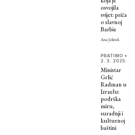
koja je
Židovi
osvojila
općenito
svijet: priča
snažno
o slavnoj
doprinijeli
Barbie
razvoju
jazza?
Ana Jelinek
PRATIMO
•
2. 3. 2025.
Ministar
Grlić
Radman u
Izraelu:
podrška
miru,
suradnji i
kulturnoj
baštini