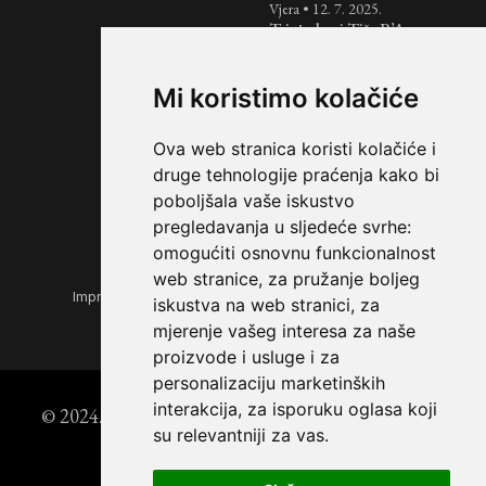
Vjera
•
12. 7. 2025.
Tri tjedna i Tiša B’Av:
razdoblje žalovanja nad
uništenjem Svetih
Hramova
Mi koristimo kolačiće
Košer
•
7. 7. 2025.
Jednostavan i brz recept
Ova web stranica koristi kolačiće i
za pita kruh
druge tehnologije praćenja kako bi
poboljšala vaše iskustvo
pregledavanja u sljedeće svrhe:
omogućiti osnovnu funkcionalnost
web stranice
,
za pružanje boljeg
Impressum
|
Opći uvjeti korištenja
|
Zaštita privatnosti
iskustva na web stranici
,
za
mjerenje vašeg interesa za naše
proizvode i usluge i za
personalizaciju marketinških
interakcija
,
za isporuku oglasa koji
© 2024. Židovski forum | Powered by
StoryEditor
su relevantniji za vas
.
DEX