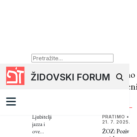
ZANIMLJIVOSTI
•
24.
Nedavno
ŽIDOVSKI FORUM
10.
2024.
objavljen
Židovski
članci
jazzeri
na
Ljubitelji
PRATIMO
•
sceni
21. 7. 2025.
jazza i
ŽOZ: Poziv
ove
15.