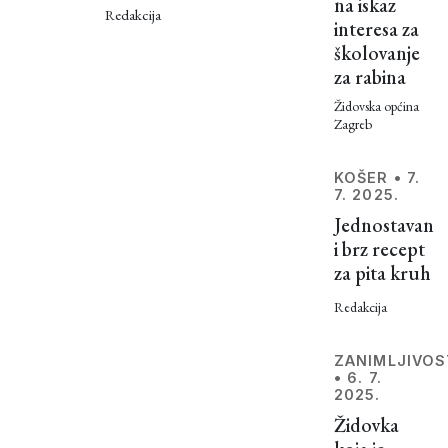
na iskaz
godine
Redakcija
Zagreb
interesa za
mogu
Jazz
školovanje
uživati u
za rabina
glazbi
Festivala
istaknutih
Židovska općina
svjetskih
Zagreb
jazz
umjetnika,
KOŠER
•
7.
a među
7. 2025.
su i
Jednostavan
Avram
i brz recept
Fefer,
za pita kruh
Anat
Redakcija
Cohen i
Emmet
ZANIMLJIVOS
Cohen.
•
6. 7.
No jeste
2025.
li znali
Židovka
da su