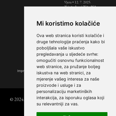
Vjera
•
12. 7. 2025.
Tri tjedna i Tiša B’Av:
razdoblje žalovanja nad
uništenjem Svetih
Hramova
Mi koristimo kolačiće
Košer
•
7. 7. 2025.
Jednostavan i brz recept
Ova web stranica koristi kolačiće i
za pita kruh
druge tehnologije praćenja kako bi
poboljšala vaše iskustvo
pregledavanja u sljedeće svrhe:
omogućiti osnovnu funkcionalnost
web stranice
,
za pružanje boljeg
Impressum
|
Opći uvjeti korištenja
|
Zaštita privatnosti
iskustva na web stranici
,
za
mjerenje vašeg interesa za naše
proizvode i usluge i za
personalizaciju marketinških
interakcija
,
za isporuku oglasa koji
© 2024. Židovski forum | Powered by
StoryEditor
su relevantniji za vas
.
DEX