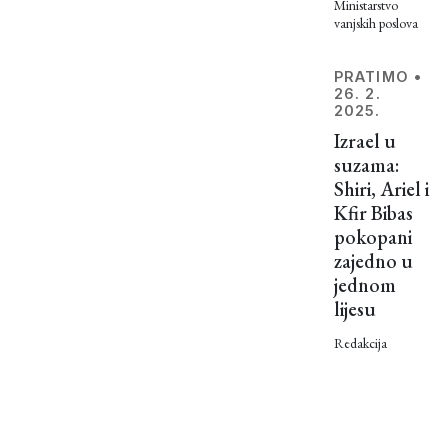
Ministarstvo
druge,
vanjskih poslova
puno
ružnije. I
PRATIMO
•
nisu
26. 2.
imale
2025.
sretan
Izrael u
završetak.
suzama:
Shiri, Ariel i
Kfir Bibas
pokopani
zajedno u
jednom
lijesu
Redakcija