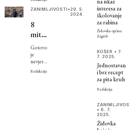
kupalištu
na iskaz
uranjanja
interesa za
ZANIMLJIVOSTI
•
29. 5.
u vodu
2024.
školovanje
duboko
za rabina
8
je
ukorijenjena
Židovska općina
mitova
Zagreb
u životu
i
Židova,
Gotovo
pa su
neistina
KOŠER
•
7.
je
7. 2025.
tako
nevjerojatno
o
Jednostavan
mikve
koliko se
Redakcija
Židovima:
i brz recept
jedno
mitova,
za pita kruh
od
od
neistina,
centralnih
dezinformacija
Redakcija
bezopasnih
mjesta
i sličnih
svake
do
pojava
ZANIMLJIVOS
židovske
vrti oko
•
6. 7.
itekako
zajednice.
2025.
Židova.
opasnih
Židovka
Možda