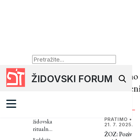
VJERA
•
15. 6.
Nedavno
ŽIDOVSKI FORUM
2024.
objavljen
Mikve:
osnove
članci
o
Drevna
židovskom
PRATIMO
•
židovska
21. 7. 2025.
ritualna
ritualnom
ŽOZ: Poziv
praksa
Redakcija