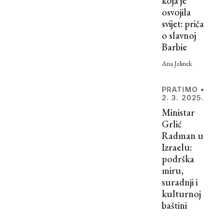
koja je
se takve
osvojila
priče
svijet: priča
naprosto
o slavnoj
i nisu
Barbie
mogle
izbjeći
Ana Jelinek
budući
da
PRATIMO
•
doslovno
2. 3. 2025.
postojimo
Ministar
tisućama
Grlić
godina.
Radman u
Ovdje je
Izraelu:
opisano
podrška
tek
miru,
nekoliko
suradnji i
njih, a
kulturnoj
postoje i
baštini
mnoge