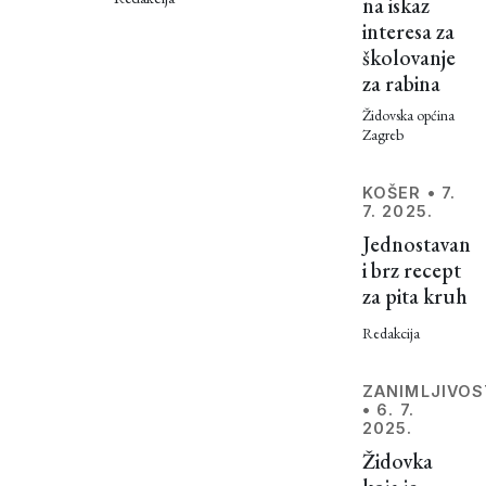
Židovima:
na iskaz
mitova,
interesa za
od
neistina,
školovanje
dezinformacija
bezopasnih
za rabina
i sličnih
do
pojava
Židovska općina
Zagreb
vrti oko
itekako
Židova.
opasnih
Možda
KOŠER
•
7.
7. 2025.
se takve
Jednostavan
priče
i brz recept
naprosto
za pita kruh
i nisu
mogle
Redakcija
izbjeći
budući
ZANIMLJIVOS
da
•
6. 7.
doslovno
2025.
postojimo
Židovka
tisućama