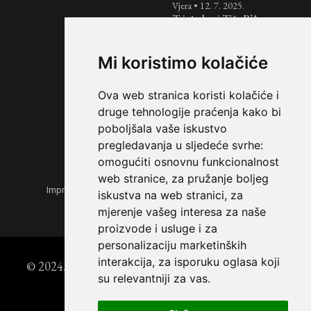
Vjera
•
12. 7. 2025.
Tri tjedna i Tiša B’Av:
razdoblje žalovanja nad
uništenjem Svetih
Hramova
Mi koristimo kolačiće
Košer
•
7. 7. 2025.
Jednostavan i brz recept
Ova web stranica koristi kolačiće i
za pita kruh
druge tehnologije praćenja kako bi
poboljšala vaše iskustvo
pregledavanja u sljedeće svrhe:
omogućiti osnovnu funkcionalnost
web stranice
,
za pružanje boljeg
Impressum
|
Opći uvjeti korištenja
|
Zaštita privatnosti
iskustva na web stranici
,
za
mjerenje vašeg interesa za naše
proizvode i usluge i za
personalizaciju marketinških
interakcija
,
za isporuku oglasa koji
© 2024. Židovski forum | Powered by
StoryEditor
su relevantniji za vas
.
DEX