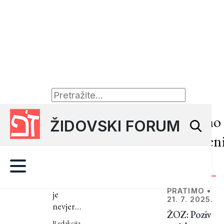
ZANIMLJIVOSTI
•
29. 5.
Nedavno
ŽIDOVSKI FORUM
2024.
objavljen
8
mitova
članci
i
Gotovo
neistina
PRATIMO
•
je
21. 7. 2025.
nevjerojatno
o
ŽOZ: Poziv
koliko se
Redakcija