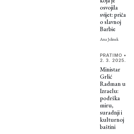
koja je
godina.
osvojila
Ovdje je
svijet: priča
opisano
o slavnoj
tek
Barbie
nekoliko
Ana Jelinek
njih, a
postoje i
mnoge
PRATIMO
•
2. 3. 2025.
druge,
Ministar
puno
Grlić
ružnije. I
Radman u
nisu
Izraelu:
imale
podrška
sretan
miru,
završetak.
suradnji i
kulturnoj
baštini