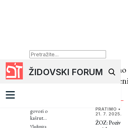
KOŠER
•
14. 6.
Nedavno
ŽIDOVSKI FORUM
2024.
objavljen
Osnovna
pravila
članci
košera:
Kada se
od
PRATIMO
•
govori o
21. 7. 2025.
kašrutu,
Sinaja
ŽOZ: Poziv
odnosno
Vladimira