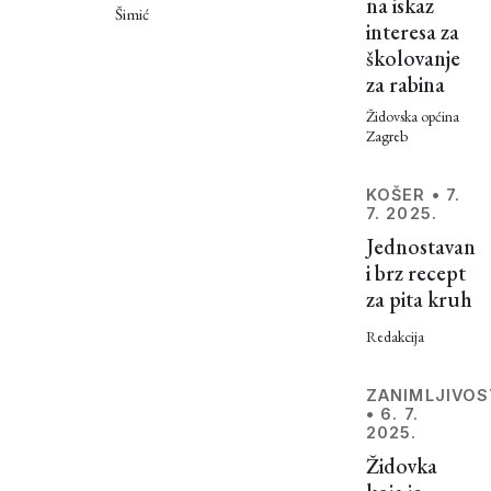
do
na iskaz
o setu
Šimić
interesa za
današnjih
židovskih
školovanje
zakona
kuhinja
za rabina
o
prehrani,
Židovska općina
Zagreb
ulazi se
u
opsežno
KOŠER
•
7.
7. 2025.
područje
Jednostavan
koje nije
i brz recept
baš
za pita kruh
toliko
jednostavno
Redakcija
kao što
biste na
ZANIMLJIVOS
prvi
•
6. 7.
pogled
2025.
mogli
Židovka
pomisliti.