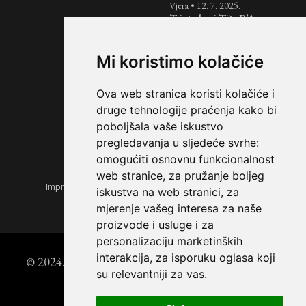
Vjera
•
12. 7. 2025.
Tri tjedna i Tiša B’Av:
razdoblje žalovanja nad
uništenjem Svetih
Hramova
Mi koristimo kolačiće
Košer
•
7. 7. 2025.
Jednostavan i brz recept
Ova web stranica koristi kolačiće i
za pita kruh
druge tehnologije praćenja kako bi
poboljšala vaše iskustvo
pregledavanja u sljedeće svrhe:
omogućiti osnovnu funkcionalnost
web stranice
,
za pružanje boljeg
Impressum
|
Opći uvjeti korištenja
|
Zaštita privatnosti
iskustva na web stranici
,
za
mjerenje vašeg interesa za naše
proizvode i usluge i za
personalizaciju marketinških
interakcija
,
za isporuku oglasa koji
© 2024. Židovski forum | Powered by
StoryEditor
su relevantniji za vas
.
DEX