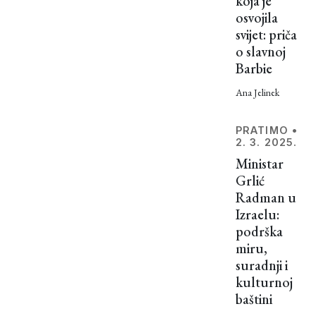
koja je
Kašrut
osvojila
se,
svijet: priča
naime,
o slavnoj
ne bavi
Barbie
samo
Ana Jelinek
namirnicama
koje jesu
ili nisu
PRATIMO
•
2. 3. 2025.
košer,
Ministar
on je
Grlić
puno
Radman u
širi.
Izraelu:
podrška
miru,
suradnji i
kulturnoj
baštini