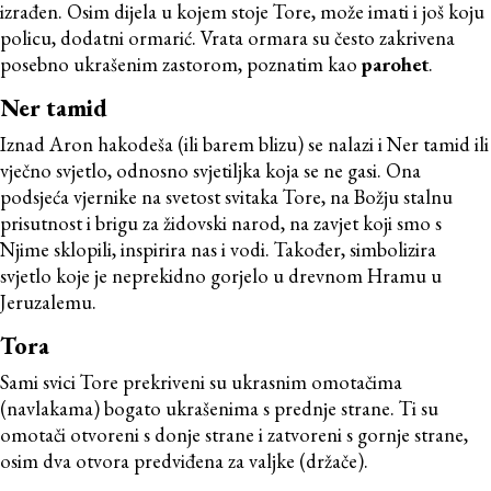
izrađen. Osim dijela u kojem stoje Tore, može imati i još koju
policu, dodatni ormarić. Vrata ormara su često zakrivena
posebno ukrašenim zastorom, poznatim kao
parohet
.
Ner tamid
Iznad Aron hakodeša (ili barem blizu) se nalazi i Ner tamid ili
vječno svjetlo, odnosno svjetiljka koja se ne gasi. Ona
podsjeća vjernike na svetost svitaka Tore, na Božju stalnu
prisutnost i brigu za židovski narod, na zavjet koji smo s
Njime sklopili, inspirira nas i vodi. Također, simbolizira
svjetlo koje je neprekidno gorjelo u drevnom Hramu u
Jeruzalemu.
Tora
Sami svici Tore prekriveni su ukrasnim omotačima
(navlakama) bogato ukrašenima s prednje strane. Ti su
omotači otvoreni s donje strane i zatvoreni s gornje strane,
osim dva otvora predviđena za valjke (držače).