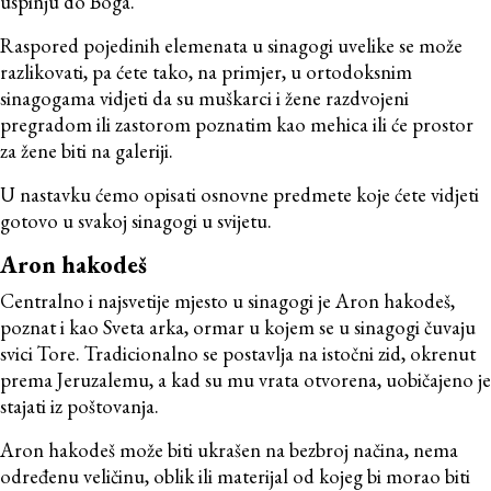
uspinju do Boga.
Raspored pojedinih elemenata u sinagogi uvelike se može
razlikovati, pa ćete tako, na primjer, u ortodoksnim
sinagogama vidjeti da su muškarci i žene razdvojeni
pregradom ili zastorom poznatim kao mehica ili će prostor
za žene biti na galeriji.
U nastavku ćemo opisati osnovne predmete koje ćete vidjeti
gotovo u svakoj sinagogi u svijetu.
Aron hakodeš
Centralno i najsvetije mjesto u sinagogi je Aron hakodeš,
poznat i kao Sveta arka, ormar u kojem se u sinagogi čuvaju
svici Tore. Tradicionalno se postavlja na istočni zid, okrenut
prema Jeruzalemu, a kad su mu vrata otvorena, uobičajeno je
stajati iz poštovanja.
Aron hakodeš može biti ukrašen na bezbroj načina, nema
određenu veličinu, oblik ili materijal od kojeg bi morao biti