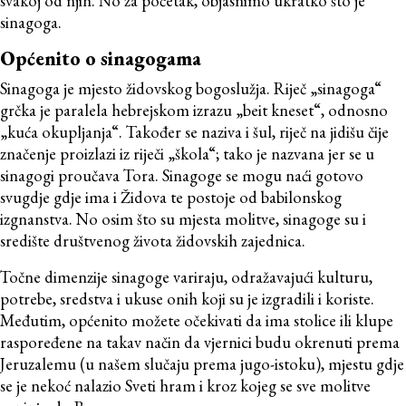
svakoj od njih. No za početak, objasnimo ukratko što je
sinagoga.
Općenito o sinagogama
Sinagoga je mjesto židovskog bogoslužja. Riječ „sinagoga“
grčka je paralela hebrejskom izrazu „beit kneset“, odnosno
„kuća okupljanja“. Također se naziva i šul, riječ na jidišu čije
značenje proizlazi iz riječi „škola“; tako je nazvana jer se u
sinagogi proučava Tora. Sinagoge se mogu naći gotovo
svugdje gdje ima i Židova te postoje od babilonskog
izgnanstva. No osim što su mjesta molitve, sinagoge su i
središte društvenog života židovskih zajednica.
Točne dimenzije sinagoge variraju, odražavajući kulturu,
potrebe, sredstva i ukuse onih koji su je izgradili i koriste.
Međutim, općenito možete očekivati ​​da ima stolice ili klupe
raspoređene na takav način da vjernici budu okrenuti prema
Jeruzalemu (u našem slučaju prema jugo-istoku), mjestu gdje
se je nekoć nalazio Sveti hram i kroz kojeg se sve molitve