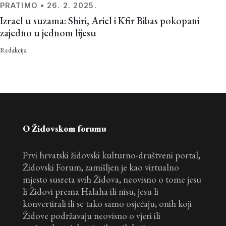
PRATIMO
•
26. 2. 2025.
Izrael u suzama: Shiri, Ariel i Kfir Bibas pokopani
zajedno u jednom lijesu
Redakcija
O Židovskom forumu
Prvi hrvatski židovski kulturno-društveni portal,
Židovski Forum, zamišljen je kao virtualno
mjesto susreta svih Židova, neovisno o tome jesu
li Židovi prema Halaha ili nisu, jesu li
konvertirali ili se tako samo osjećaju, onih koji
Židove podržavaju neovisno o vjeri ili