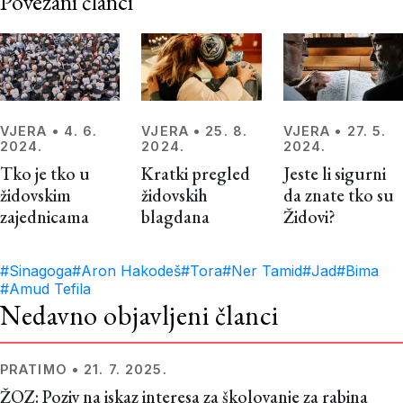
Povezani članci
VJERA
•
4. 6.
VJERA
•
25. 8.
VJERA
•
27. 5.
2024.
2024.
2024.
Tko je tko u
Kratki pregled
Jeste li sigurni
židovskim
židovskih
da znate tko su
zajednicama
blagdana
Židovi?
#Sinagoga
#Aron Hakodeš
#Tora
#Ner Tamid
#Jad
#Bima
#Amud Tefila
Nedavno objavljeni članci
PRATIMO
•
21. 7. 2025.
ŽOZ: Poziv na iskaz interesa za školovanje za rabina