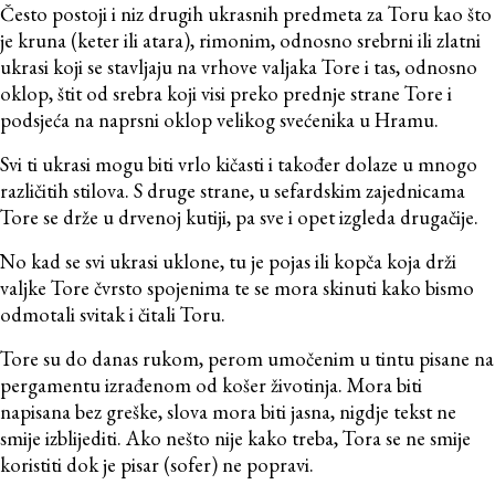
Često postoji i niz drugih ukrasnih predmeta za Toru kao što
je kruna (keter ili atara), rimonim, odnosno srebrni ili zlatni
ukrasi koji se stavljaju na vrhove valjaka Tore i tas, odnosno
oklop, štit od srebra koji visi preko prednje strane Tore i
podsjeća na naprsni oklop velikog svećenika u Hramu.
Svi ti ukrasi mogu biti vrlo kičasti i također dolaze u mnogo
različitih stilova. S druge strane, u sefardskim zajednicama
Tore se drže u drvenoj kutiji, pa sve i opet izgleda drugačije.
No kad se svi ukrasi uklone, tu je pojas ili kopča koja drži
valjke Tore čvrsto spojenima te se mora skinuti kako bismo
odmotali svitak i čitali Toru.
Tore su do danas rukom, perom umočenim u tintu pisane na
pergamentu izrađenom od košer životinja. Mora biti
napisana bez greške, slova mora biti jasna, nigdje tekst ne
smije izblijediti. Ako nešto nije kako treba, Tora se ne smije
koristiti dok je pisar (sofer) ne popravi.