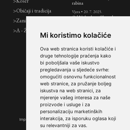
>
Košer
rabina
>
Običaji i tradicija
Vjera
•
20. 7. 2025.
Od Nebeskog Glasa do
>
Zanimljivosti
zajedničkog doma:
tradicionalno židovsko
>
A - Ž
vjenčanje
Mi koristimo kolačiće
Vjera
•
12. 7. 2025.
Tri tjedna i Tiša B’Av:
Ova web stranica koristi kolačiće i
razdoblje žalovanja nad
druge tehnologije praćenja kako
uništenjem Svetih
bi poboljšala vaše iskustvo
Hramova
pregledavanja u sljedeće svrhe:
Košer
•
7. 7. 2025.
omogućiti osnovnu funkcionalnost
Jednostavan i brz recept
web stranice
,
za pružanje boljeg
za pita kruh
iskustva na web stranici
,
za
mjerenje vašeg interesa za naše
proizvode i usluge i za
personalizaciju marketinških
interakcija
,
za isporuku oglasa koji
Impressum
|
Opći uvjeti korištenja
|
Zaštita privatnosti
su relevantniji za vas
.