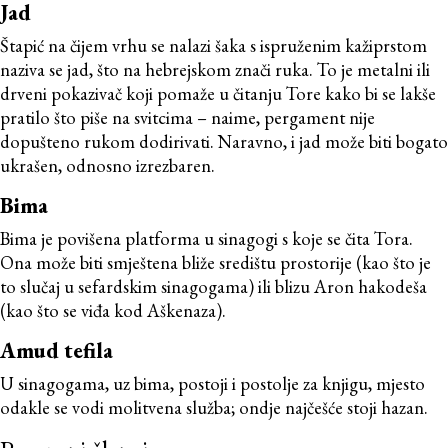
Jad
Štapić na čijem vrhu se nalazi šaka s ispruženim kažiprstom
naziva se jad, što na hebrejskom znači ruka. To je metalni ili
drveni pokazivač koji pomaže u čitanju Tore kako bi se lakše
pratilo što piše na svitcima – naime, pergament nije
dopušteno rukom dodirivati. Naravno, i jad može biti bogato
ukrašen, odnosno izrezbaren.
Bima
Bima je povišena platforma u sinagogi s koje se čita Tora.
Ona može biti smještena bliže središtu prostorije (kao što je
to slučaj u sefardskim sinagogama) ili blizu Aron hakodeša
(kao što se viđa kod Aškenaza).
Amud tefila
U sinagogama, uz bima, postoji i postolje za knjigu, mjesto
odakle se vodi molitvena služba; ondje najčešće stoji hazan.