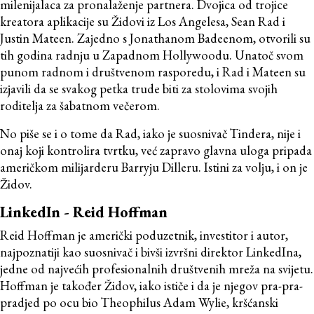
milenijalaca za pronalaženje partnera. Dvojica od trojice
kreatora aplikacije su Židovi iz Los Angelesa, Sean Rad i
Justin Mateen. Zajedno s Jonathanom Badeenom, otvorili su
tih godina radnju u Zapadnom Hollywoodu. Unatoč svom
punom radnom i društvenom rasporedu, i Rad i Mateen su
izjavili da se svakog petka trude biti za stolovima svojih
roditelja za šabatnom večerom.
No piše se i o tome da Rad, iako je suosnivač Tindera, nije i
onaj koji kontrolira tvrtku, već zapravo glavna uloga pripada
američkom milijarderu Barryju Dilleru. Istini za volju, i on je
Židov.
LinkedIn - Reid Hoffman
Reid Hoffman je američki poduzetnik, investitor i autor,
najpoznatiji kao suosnivač i bivši izvršni direktor LinkedIna,
jedne od najvećih profesionalnih društvenih mreža na svijetu.
Hoffman je također Židov, iako ističe i da je njegov pra-pra-
pradjed po ocu bio Theophilus Adam Wylie, kršćanski