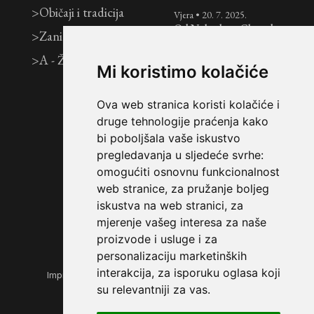
>
Običaji i tradicija
Vjera
•
20. 7. 2025.
Od Nebeskog Glasa do
>
Zanimljivosti
zajedničkog doma:
tradicionalno židovsko
>
A - Ž
vjenčanje
Mi koristimo kolačiće
Vjera
•
12. 7. 2025.
Tri tjedna i Tiša B’Av:
Ova web stranica koristi kolačiće i
razdoblje žalovanja nad
druge tehnologije praćenja kako
uništenjem Svetih
bi poboljšala vaše iskustvo
Hramova
pregledavanja u sljedeće svrhe:
Košer
•
7. 7. 2025.
omogućiti osnovnu funkcionalnost
Jednostavan i brz recept
web stranice
,
za pružanje boljeg
za pita kruh
iskustva na web stranici
,
za
mjerenje vašeg interesa za naše
proizvode i usluge i za
personalizaciju marketinških
interakcija
,
za isporuku oglasa koji
Impressum
|
Opći uvjeti korištenja
|
Zaštita privatnosti
su relevantniji za vas
.