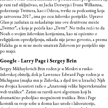
je rani rad uključivao, uz Jacka Dorseyja i Evana Williamsa,
pokretanje Twittera, kao i Odeoa, tvrtke za podcasting koja
je zatvorena 2017., ima po ocu židovsko porijeklo. Upravo
Glass je zaslužan za nekadašnje ime ove društvene mreže
„Twitter“, a koja je počela kao „Twttr“. No treba reći i to da
Noah o svojim židovskim korijenima, kao ni općenito o
religijskom opredjeljenju, nikada nije javno govorio, a prema
Halaha ga se ni ne može smatrati Židovom jer porijeklo nije
po majci.
Google - Larry Page i Sergey Brin
Sergey Mikhaylovich Brin rođen je u Moskvi u rusko-
židovskoj obitelji, dok je Lawrence Edward Page rođen je u
Michiganu (majka mu je Židovka, a djed živi u Izraelu). Njih
su dvojica koautori rada o „Anatomiji velike hipertekstualne
web tražilice“. Zatim su razvili novi algoritam koji bi
dramatično poboljšao mogućnosti tražilica. Brin i Page
koristili su svoje sobe u domu kao urede i laboratorije,