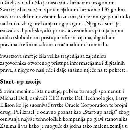
tužiteljstvo odlučilo je nastaviti s kaznenim progonom.
Swartz je bio suočen s potencijalnom kaznom od 35 godina
zatvora i velikim novčanim kaznama, što je mnoge potaknulo
na kritiku zbog prekomjernog progona. Njegova smrt je
izazvala val podrške, ali i protesta vezanih uz pitanja poput
onih o slobodnom pristupu informacijama, digitalnim
pravima i reformi zakona o računalnom kriminalu.
Swartzova smrt je bila velika tragedija za zajednicu
zagovornika otvorenog pristupa informacijama i digitalnih
prava, a njegovo nasljeđe i dalje snažno utječe na te pokrete.
Start-up nacija
S ovim imenima lista ne staje, pa bi se tu mogli spomenuti i
Michael Dell, osnivač i CEO tvrtke Dell Technologies, Larry
Ellison koji je suosnivač tvrtke Oracle Corporation te brojni
drugi. Pa i Izrael je odavno poznat kao „Start-up nacija“ zbog
osnivanja najviše tehnoloških kompanija po glavi stanovnika.
Zanima li vas kako je moguće da jedna tako malena zemlja u