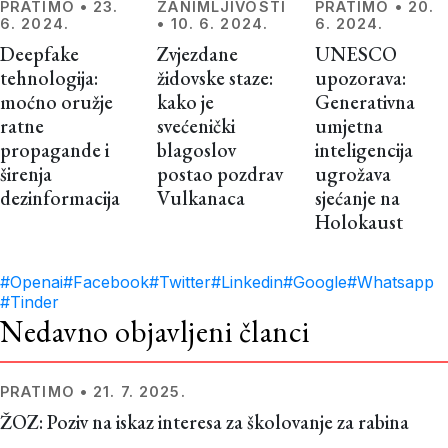
PRATIMO
•
23.
ZANIMLJIVOSTI
PRATIMO
•
20.
6. 2024.
•
10. 6. 2024.
6. 2024.
Deepfake
Zvjezdane
UNESCO
tehnologija:
židovske staze:
upozorava:
moćno oružje
kako je
Generativna
ratne
svećenički
umjetna
propagande i
blagoslov
inteligencija
širenja
postao pozdrav
ugrožava
dezinformacija
Vulkanaca
sjećanje na
Holokaust
#Openai
#Facebook
#Twitter
#Linkedin
#Google
#Whatsapp
#Tinder
Nedavno objavljeni članci
PRATIMO
•
21. 7. 2025.
ŽOZ: Poziv na iskaz interesa za školovanje za rabina