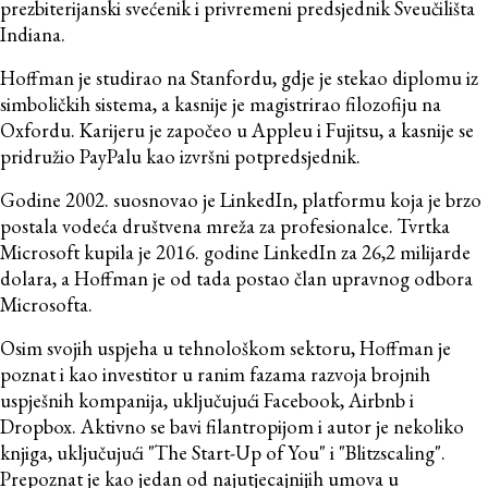
prezbiterijanski svećenik i privremeni predsjednik Sveučilišta
Indiana.
Hoffman je studirao na Stanfordu, gdje je stekao diplomu iz
simboličkih sistema, a kasnije je magistrirao filozofiju na
Oxfordu. Karijeru je započeo u Appleu i Fujitsu, a kasnije se
pridružio PayPalu kao izvršni potpredsjednik.
Godine 2002. suosnovao je LinkedIn, platformu koja je brzo
postala vodeća društvena mreža za profesionalce. Tvrtka
Microsoft kupila je 2016. godine LinkedIn za 26,2 milijarde
dolara, a Hoffman je od tada postao član upravnog odbora
Microsofta.
Osim svojih uspjeha u tehnološkom sektoru, Hoffman je
poznat i kao investitor u ranim fazama razvoja brojnih
uspješnih kompanija, uključujući Facebook, Airbnb i
Dropbox. Aktivno se bavi filantropijom i autor je nekoliko
knjiga, uključujući "The Start-Up of You" i "Blitzscaling".
Prepoznat je kao jedan od najutjecajnijih umova u