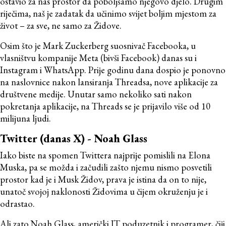
ostavio za nas prostor da poboljšamo njegovo djelo. Drugim
riječima, naš je zadatak da učinimo svijet boljim mjestom za
život – za sve, ne samo za Židove.
Osim što je Mark Zuckerberg suosnivač Facebooka, u
vlasništvu kompanije Meta (bivši Facebook) danas su i
Instagram i WhatsApp. Prije godinu dana dospio je ponovno
na naslovnice nakon lansiranja Threadsa, nove aplikacije za
društvene medije. Unutar samo nekoliko sati nakon
pokretanja aplikacije, na Threads se je prijavilo više od 10
milijuna ljudi.
Twitter (danas X) - Noah Glass
Iako biste na spomen Twittera najprije pomislili na Elona
Muska, pa se možda i začudili zašto njemu nismo posvetili
prostor kad je i Musk Židov, prava je istina da on to nije,
unatoč svojoj naklonosti Židovima u čijem okruženju je i
odrastao.
Ali zato Noah Glass, američki IT poduzetnik i programer, čiji