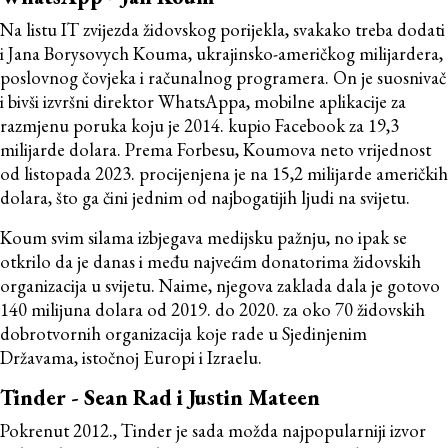
Na listu IT zvijezda židovskog porijekla, svakako treba dodati
i Jana Borysovych Kouma, ukrajinsko-američkog milijardera,
poslovnog čovjeka i računalnog programera. On je suosnivač
i bivši izvršni direktor WhatsAppa, mobilne aplikacije za
razmjenu poruka koju je 2014. kupio Facebook za 19,3
milijarde dolara. Prema Forbesu, Koumova neto vrijednost
od listopada 2023. procijenjena je na 15,2 milijarde američkih
dolara, što ga čini jednim od najbogatijih ljudi na svijetu.
Koum svim silama izbjegava medijsku pažnju, no ipak se
otkrilo da je danas i među najvećim donatorima židovskih
organizacija u svijetu. Naime, njegova zaklada dala je gotovo
140 milijuna dolara od 2019. do 2020. za oko 70 židovskih
dobrotvornih organizacija koje rade u Sjedinjenim
Državama, istočnoj Europi i Izraelu.
Tinder - Sean Rad i Justin Mateen
Pokrenut 2012., Tinder je sada možda najpopularniji izvor