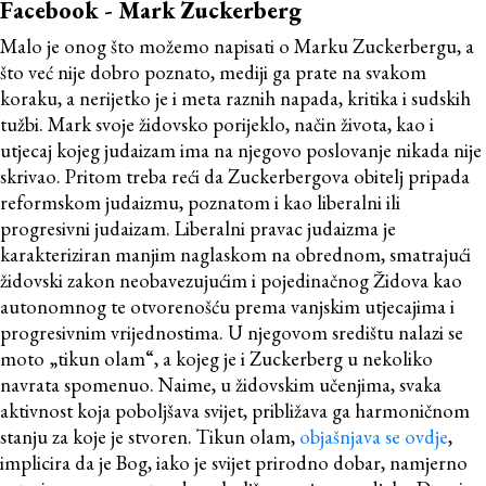
Facebook - Mark Zuckerberg
Malo je onog što možemo napisati o Marku Zuckerbergu, a
što već nije dobro poznato, mediji ga prate na svakom
koraku, a nerijetko je i meta raznih napada, kritika i sudskih
tužbi. Mark svoje židovsko porijeklo, način života, kao i
utjecaj kojeg judaizam ima na njegovo poslovanje nikada nije
skrivao. Pritom treba reći da Zuckerbergova obitelj pripada
reformskom judaizmu, poznatom i kao liberalni ili
progresivni judaizam. Liberalni pravac judaizma je
karakteriziran manjim naglaskom na obrednom, smatrajući
židovski zakon neobavezujućim i pojedinačnog Židova kao
autonomnog te otvorenošću prema vanjskim utjecajima i
progresivnim vrijednostima. U njegovom središtu nalazi se
moto „tikun olam“, a kojeg je i Zuckerberg u nekoliko
navrata spomenuo. Naime, u židovskim učenjima, svaka
aktivnost koja poboljšava svijet, približava ga harmoničnom
stanju za koje je stvoren. Tikun olam,
objašnjava se ovdje
,
implicira da je Bog, iako je svijet prirodno dobar, namjerno