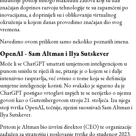
industrije postoji mnogo istaknutih Židova koji su dali
značajan doprinos razvoju tehnologije te su zapamćeni po
inovacijama, a doprinijeli su i oblikovanju virtualnog
okruženja u kojem danas provodimo značajan dio svog
vremena.
Navedimo ovom prilikom samo nekoliko poznatih imena.
OpenAI - Sam Altman i Ilya Sutskever
Može li se ChatGPT smatrati umjetnom inteligencijom u
punom smislu te riječi ili ne, pitanje je o kojem se i dalje
intenzivno raspravlja, već ovisno o tome koja se definicija
umjetne inteligencije koristi. No svakako je sigurno da je
ChatGPT postigao vrtoglavi uspjeh te se nerijetko o njemu
govori kao o Gutembergovom stroju 21. stoljeća. Iza njega
stoji tvrtka OpenAI, točnije, njezini suosnivači Sam Altman i
Ilya Sutskever.
Pritom je Altman bio izvršni direktor (CEO) te organizacije
zadužen za strategiju i poslovanje tvrtke do studenog 2023.