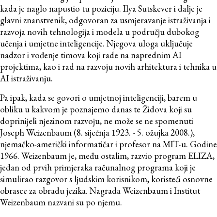
kada je naglo napustio tu poziciju. Ilya Sutskever i dalje je
glavni znanstvenik, odgovoran za usmjeravanje istraživanja i
razvoja novih tehnologija i modela u području dubokog
učenja i umjetne inteligencije. Njegova uloga uključuje
nadzor i vođenje timova koji rade na naprednim AI
projektima, kao i rad na razvoju novih arhitektura i tehnika u
AI istraživanju.
Pa ipak, kada se govori o umjetnoj inteligenciji, barem u
obliku u kakvom je poznajemo danas te Židova koji su
doprinijeli njezinom razvoju, ne može se ne spomenuti
Joseph Weizenbaum (8. siječnja 1923. - 5. ožujka 2008.),
njemačko-američki informatičar i profesor na MIT-u. Godine
1966. Weizenbaum je, među ostalim, razvio program ELIZA,
jedan od prvih primjeraka računalnog programa koji je
simulirao razgovor s ljudskim korisnikom, koristeći osnovne
obrasce za obradu jezika. Nagrada Weizenbaum i Institut
Weizenbaum nazvani su po njemu.