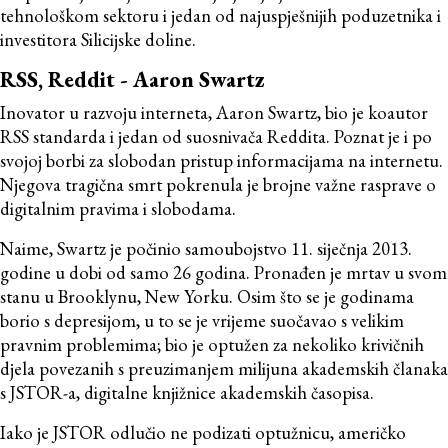
tehnološkom sektoru i jedan od najuspješnijih poduzetnika i
investitora Silicijske doline.
RSS, Reddit - Aaron Swartz
Inovator u razvoju interneta, Aaron Swartz, bio je koautor
RSS standarda i jedan od suosnivača Reddita. Poznat je i po
svojoj borbi za slobodan pristup informacijama na internetu.
Njegova tragična smrt pokrenula je brojne važne rasprave o
digitalnim pravima i slobodama.
Naime, Swartz je počinio samoubojstvo 11. siječnja 2013.
godine u dobi od samo 26 godina. Pronađen je mrtav u svom
stanu u Brooklynu, New Yorku. Osim što se je godinama
borio s depresijom, u to se je vrijeme suočavao s velikim
pravnim problemima; bio je optužen za nekoliko krivičnih
djela povezanih s preuzimanjem milijuna akademskih članaka
s JSTOR-a, digitalne knjižnice akademskih časopisa.
Iako je JSTOR odlučio ne podizati optužnicu, američko