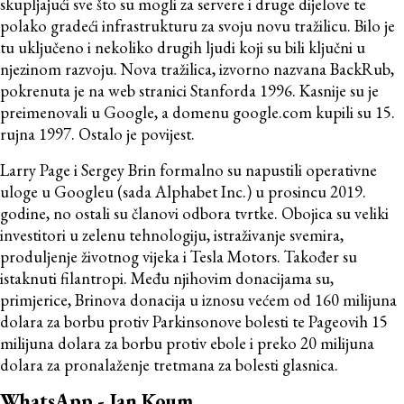
skupljajući sve što su mogli za servere i druge dijelove te
polako gradeći infrastrukturu za svoju novu tražilicu. Bilo je
tu uključeno i nekoliko drugih ljudi koji su bili ključni u
njezinom razvoju. Nova tražilica, izvorno nazvana BackRub,
pokrenuta je na web stranici Stanforda 1996. Kasnije su je
preimenovali u Google, a domenu google.com kupili su 15.
rujna 1997. Ostalo je povijest.
Larry Page i Sergey Brin formalno su napustili operativne
uloge u Googleu (sada Alphabet Inc.) u prosincu 2019.
godine, no ostali su članovi odbora tvrtke. Obojica su veliki
investitori u zelenu tehnologiju, istraživanje svemira,
produljenje životnog vijeka i Tesla Motors. Također su
istaknuti filantropi. Među njihovim donacijama su,
primjerice, Brinova donacija u iznosu većem od 160 milijuna
dolara za borbu protiv Parkinsonove bolesti te Pageovih 15
milijuna dolara za borbu protiv ebole i preko 20 milijuna
dolara za pronalaženje tretmana za bolesti glasnica.
WhatsApp - Jan Koum