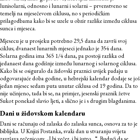
lunisolarni, odnosno i lunarni i solarni – prvenstveno se
temelji na mjesečevom ciklusu, no s periodičkim
prilagodbama kako bi se uzele u obzir razlike između ciklusa
sunca i mjeseca.
Mjesecu je u prosjeku potrebno 29,5 dana da završi svoj
ciklus; dvanaest lunarnih mjeseci jednako je 354 dana.
Solarna godina ima 365 1/4 dana, pa postoji razlika od
jedanaest dana godišnje između lunarnog i solarnog ciklusa.
Kako bi se osiguralo da židovski praznici uvijek padaju u
odgovarajuće doba godine, u hebrejski kalendar dodaje se još
jedan mjesec sedam puta unutar ciklusa od 19 godina. Da to
nije učinjeno, tada bi se, na primjer, jesenski praznik žetve
Sukot ponekad slavio ljeti, a slično je i s drugim blagdanima.
Dani u židovskom kalendaru
Dani se računaju od zalaska do zalaska sunca, osnova za to je
biblijska. U Knjizi Postanka, svaki dan u stvaranju svijeta
završava rečenicom: „I bi večer, i bi jutro...“. Budući da se