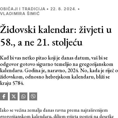
OBIČAJI I TRADICIJA
•
22. 8. 2024.
•
VLADIMIRA ŠIMIĆ
Židovski kalendar: živjeti u
58., a ne 21. stoljeću
Kad bi vas netko pitao koji je danas datum, vaš bi se
odgovor gotovo sigurno temeljio na gregorijanskom
kalendaru. Godina je, naravno, 2024. No, kada je riječ o
židovskom, odnosno hebrejskom kalendaru, bliži se
kraju 5784.
Iako se većina zemalja danas ravna prema najraširenijem
gregorijanskom kalendaru, diljem svijeta postoji na desetke