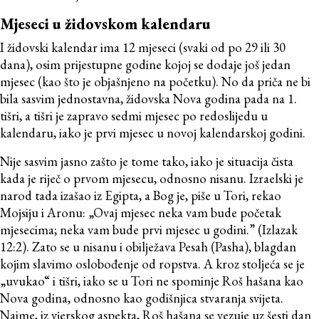
Mjeseci u židovskom kalendaru
I židovski kalendar ima 12 mjeseci (svaki od po 29 ili 30
dana), osim prijestupne godine kojoj se dodaje još jedan
mjesec (kao što je objašnjeno na početku). No da priča ne bi
bila sasvim jednostavna, židovska Nova godina pada na 1.
tišri, a tišri je zapravo sedmi mjesec po redoslijedu u
kalendaru, iako je prvi mjesec u novoj kalendarskoj godini.
Nije sasvim jasno zašto je tome tako, iako je situacija čista
kada je riječ o prvom mjesecu, odnosno nisanu. Izraelski je
narod tada izašao iz Egipta, a Bog je, piše u Tori, rekao
Mojsiju i Aronu: „Ovaj mjesec neka vam bude početak
mjesecima; neka vam bude prvi mjesec u godini.” (Izlazak
12:2). Zato se u nisanu i obilježava Pesah (Pasha), blagdan
kojim slavimo oslobođenje od ropstva. A kroz stoljeća se je
„uvukao“ i tišri, iako se u Tori ne spominje Roš hašana kao
Nova godina, odnosno kao godišnjica stvaranja svijeta.
Naime, iz vjerskog aspekta, Roš hašana se vezuje uz šesti dan