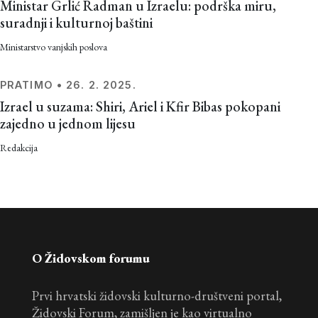
Ministar Grlić Radman u Izraelu: podrška miru,
suradnji i kulturnoj baštini
Ministarstvo vanjskih poslova
PRATIMO
•
26. 2. 2025.
Izrael u suzama: Shiri, Ariel i Kfir Bibas pokopani
zajedno u jednom lijesu
Redakcija
O Židovskom forumu
Prvi hrvatski židovski kulturno-društveni portal,
Židovski Forum, zamišljen je kao virtualno