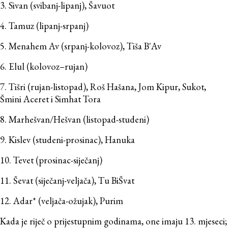
3. Sivan (svibanj-lipanj), Šavuot
4. Tamuz (lipanj-srpanj)
5. Menahem Av (srpanj-kolovoz), Tiša B'Av
6. Elul (kolovoz–rujan)
7. Tišri (rujan-listopad), Roš Hašana, Jom Kipur, Sukot,
Šmini Aceret i Simhat Tora
8. Marhešvan/Hešvan (listopad-studeni)
9. Kislev (studeni-prosinac), Hanuka
10. Tevet (prosinac-siječanj)
11. Ševat (siječanj-veljača), Tu BiŠvat
12. Adar* (veljača-ožujak), Purim
Kada je riječ o prijestupnim godinama, one imaju 13. mjeseci;