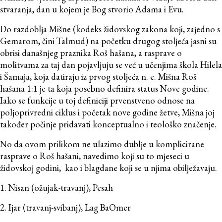
stvaranja, dan u kojem je Bog stvorio Adama i Evu.
Do razdoblja Mišne (kodeks židovskog zakona koji, zajedno s
Gemarom, čini Talmud) na početku drugog stoljeća jasni su
obrisi današnjeg praznika Roš hašana, a rasprave o
molitvama za taj dan pojavljuju se već u učenjima škola Hilela
i Šamaja, koja datiraju iz prvog stoljeća n. e. Mišna Roš
hašana 1:1 je ta koja posebno definira status Nove godine.
Iako se funkcije u toj definiciji prvenstveno odnose na
poljoprivredni ciklus i početak nove godine žetve, Mišna joj
također počinje pridavati konceptualno i teološko značenje.
No da ovom prilikom ne ulazimo dublje u komplicirane
rasprave o Roš hašani, navedimo koji su to mjeseci u
židovskoj godini, kao i blagdane koji se u njima obilježavaju.
1. Nisan (ožujak-travanj), Pesah
2. Ijar (travanj-svibanj), Lag BaOmer