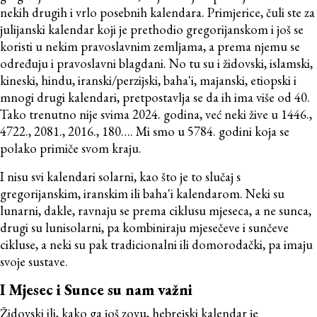
nekih drugih i vrlo posebnih kalendara. Primjerice, čuli ste za
julijanski kalendar koji je prethodio gregorijanskom i još se
koristi u nekim pravoslavnim zemljama, a prema njemu se
određuju i pravoslavni blagdani. No tu su i židovski, islamski,
kineski, hindu, iranski/perzijski, baha'i, majanski, etiopski i
mnogi drugi kalendari, pretpostavlja se da ih ima više od 40.
Tako trenutno nije svima 2024. godina, već neki žive u 1446.,
4722., 2081., 2016., 180…. Mi smo u 5784. godini koja se
polako primiče svom kraju.
I nisu svi kalendari solarni, kao što je to slučaj s
gregorijanskim, iranskim ili baha'i kalendarom. Neki su
lunarni, dakle, ravnaju se prema ciklusu mjeseca, a ne sunca,
drugi su lunisolarni, pa kombiniraju mjesečeve i sunčeve
cikluse, a neki su pak tradicionalni ili domorodački, pa imaju
svoje sustave.
I Mjesec i Sunce su nam važni
Židovski ili, kako ga još zovu, hebrejski kalendar je