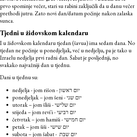
prvo spominje večer, stari su rabini zaključili da u danu večer
prethodi jutru. Zato novi dan/datum počinje nakon zalaska
sunca.
Tjedni u židovskom kalendaru
I u židovskom kalendaru tjedan (šavua) ima sedam dana. No
tjedan ne počinje u ponedjeljak, već u nedjelju, pa je tako u
Izraelu nedjelja prvi radni dan. Šabat je posljednji, no
svakako najvažniji dan u tjednu.
Dani u tjednu su:
nedjelja - jom rišon - יום ראשון
ponedjeljak – jom šeni - יום שני
utorak – jom šliši - יום שלישי
srijeda – jom revi'i - יום רביעי
četvrtak – jom hamiši - יום חמישי
petak – jom šiši - יום שישי
subota – jom šabat - יום שבת