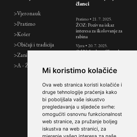
članci
>
Vjeronauk
Pratimo
•
21. 7. 2025.
>
Pratimo
ŽOZ: Poziv na iskaz
interesa za školovanje za
>
Košer
rabina
>
Običaji i tradicija
Vjera
•
20. 7. 2025.
Od Nebeskog Glasa do
>
Zanimljivosti
zajedničkog doma:
tradicionalno židovsko
>
A - Ž
vjenčanje
Mi koristimo kolačiće
Vjera
•
12. 7. 2025.
Tri tjedna i Tiša B’Av:
Ova web stranica koristi kolačiće i
razdoblje žalovanja nad
druge tehnologije praćenja kako
uništenjem Svetih
bi poboljšala vaše iskustvo
Hramova
pregledavanja u sljedeće svrhe:
Košer
•
7. 7. 2025.
omogućiti osnovnu funkcionalnost
Jednostavan i brz recept
web stranice
,
za pružanje boljeg
za pita kruh
iskustva na web stranici
,
za
mjerenje vašeg interesa za naše