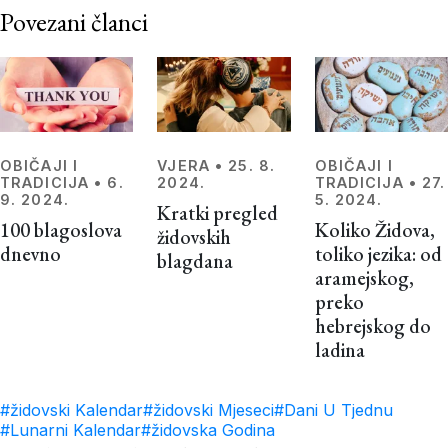
Povezani članci
OBIČAJI I
VJERA
•
25. 8.
OBIČAJI I
TRADICIJA
•
6.
2024.
TRADICIJA
•
27.
9. 2024.
5. 2024.
Kratki pregled
100 blagoslova
Koliko Židova,
židovskih
dnevno
toliko jezika: od
blagdana
aramejskog,
preko
hebrejskog do
ladina
#židovski Kalendar
#židovski Mjeseci
#Dani U Tjednu
#Lunarni Kalendar
#židovska Godina