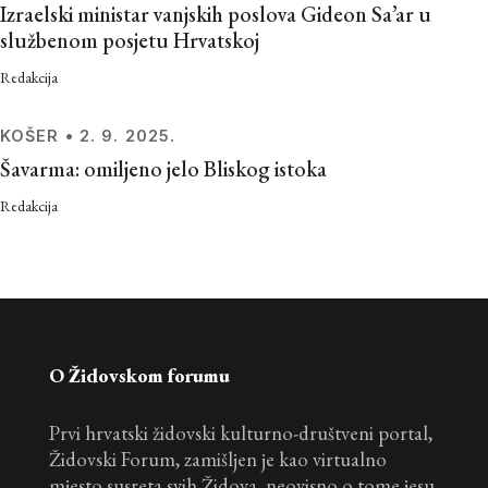
Izraelski ministar vanjskih poslova Gideon Sa’ar u
službenom posjetu Hrvatskoj
Redakcija
KOŠER
•
2. 9. 2025.
Šavarma: omiljeno jelo Bliskog istoka
Redakcija
O Židovskom forumu
Prvi hrvatski židovski kulturno-društveni portal,
Židovski Forum, zamišljen je kao virtualno
mjesto susreta svih Židova, neovisno o tome jesu