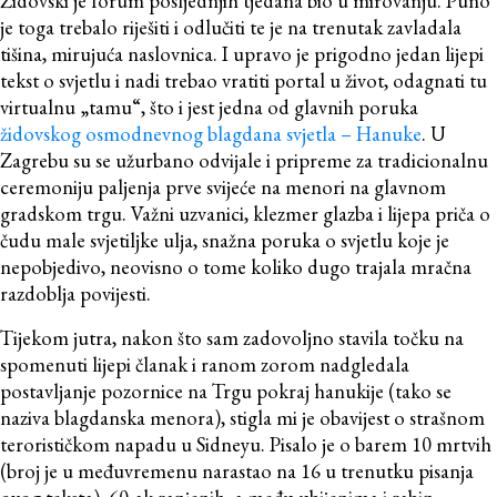
je toga trebalo riješiti i odlučiti te je na trenutak zavladala
tišina, mirujuća naslovnica. I upravo je prigodno jedan lijepi
tekst o svjetlu i nadi trebao vratiti portal u život, odagnati tu
virtualnu „tamu“, što i jest jedna od glavnih poruka
židovskog osmodnevnog blagdana svjetla – Hanuke
. U
Zagrebu su se užurbano odvijale i pripreme za tradicionalnu
ceremoniju paljenja prve svijeće na menori na glavnom
gradskom trgu. Važni uzvanici, klezmer glazba i lijepa priča o
čudu male svjetiljke ulja, snažna poruka o svjetlu koje je
nepobjedivo, neovisno o tome koliko dugo trajala mračna
razdoblja povijesti.
Tijekom jutra, nakon što sam zadovoljno stavila točku na
spomenuti lijepi članak i ranom zorom nadgledala
postavljanje pozornice na Trgu pokraj hanukije (tako se
naziva blagdanska menora), stigla mi je obavijest o strašnom
terorističkom napadu u Sidneyu. Pisalo je o barem 10 mrtvih
(broj je u međuvremenu narastao na 16 u trenutku pisanja
ovog teksta), 60-ak ranjenih, a među ubijenima i rabin