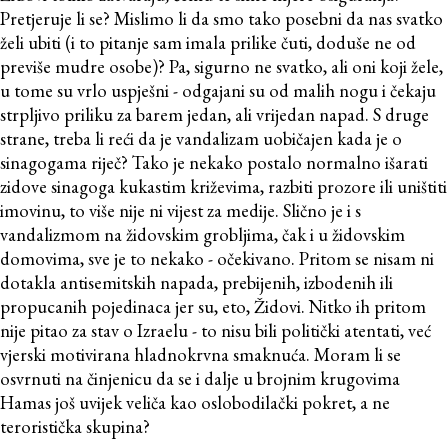
Pretjeruje li se? Mislimo li da smo tako posebni da nas svatko
želi ubiti (i to pitanje sam imala prilike čuti, doduše ne od
previše mudre osobe)? Pa, sigurno ne svatko, ali oni koji žele,
u tome su vrlo uspješni - odgajani su od malih nogu i čekaju
strpljivo priliku za barem jedan, ali vrijedan napad. S druge
strane, treba li reći da je vandalizam uobičajen kada je o
sinagogama riječ? Tako je nekako postalo normalno išarati
zidove sinagoga kukastim križevima, razbiti prozore ili uništiti
imovinu, to više nije ni vijest za medije. Slično je i s
vandalizmom na židovskim grobljima, čak i u židovskim
domovima, sve je to nekako - očekivano. Pritom se nisam ni
dotakla antisemitskih napada, prebijenih, izbodenih ili
propucanih pojedinaca jer su, eto, Židovi. Nitko ih pritom
nije pitao za stav o Izraelu - to nisu bili politički atentati, već
vjerski motivirana hladnokrvna smaknuća. Moram li se
osvrnuti na činjenicu da se i dalje u brojnim krugovima
Hamas još uvijek veliča kao oslobodilački pokret, a ne
teroristička skupina?