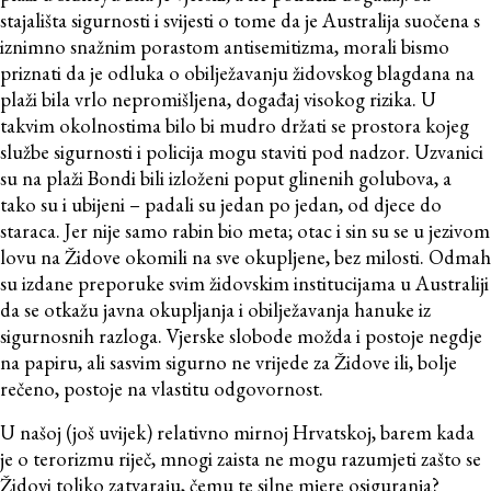
stajališta sigurnosti i svijesti o tome da je Australija suočena s
iznimno snažnim porastom antisemitizma, morali bismo
priznati da je odluka o obilježavanju židovskog blagdana na
plaži bila vrlo nepromišljena, događaj visokog rizika. U
takvim okolnostima bilo bi mudro držati se prostora kojeg
službe sigurnosti i policija mogu staviti pod nadzor. Uzvanici
su na plaži Bondi bili izloženi poput glinenih golubova, a
tako su i ubijeni – padali su jedan po jedan, od djece do
staraca. Jer nije samo rabin bio meta; otac i sin su se u jezivom
lovu na Židove okomili na sve okupljene, bez milosti. Odmah
su izdane preporuke svim židovskim institucijama u Australiji
da se otkažu javna okupljanja i obilježavanja hanuke iz
sigurnosnih razloga. Vjerske slobode možda i postoje negdje
na papiru, ali sasvim sigurno ne vrijede za Židove ili, bolje
rečeno, postoje na vlastitu odgovornost.
U našoj (još uvijek) relativno mirnoj Hrvatskoj, barem kada
je o terorizmu riječ, mnogi zaista ne mogu razumjeti zašto se
Židovi toliko zatvaraju, čemu te silne mjere osiguranja?