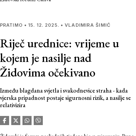
VLADIMIRA ŠIMIĆ
PRATIMO
•
15. 12. 2025.
•
Riječ urednice: vrijeme u
kojem je nasilje nad
Židovima očekivano
Između blagdana svjetla i svakodnevice straha - kada
vjerska pripadnost postaje sigurnosni rizik, a nasilje se
relativizira
Židovski je forum posljednjih tjedana bio u mirovanju. Puno