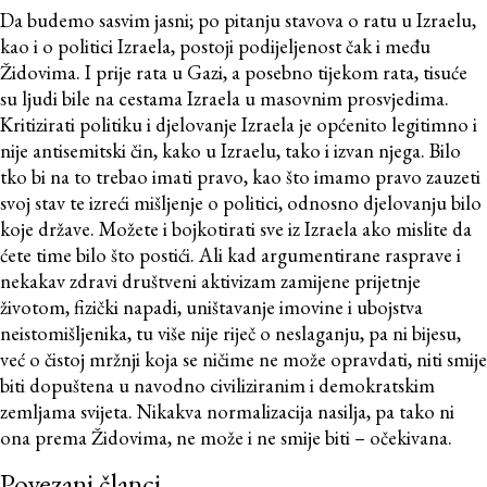
Da budemo sasvim jasni; po pitanju stavova o ratu u Izraelu,
kao i o politici Izraela, postoji podijeljenost čak i među
Židovima. I prije rata u Gazi, a posebno tijekom rata, tisuće
su ljudi bile na cestama Izraela u masovnim prosvjedima.
Kritizirati politiku i djelovanje Izraela je općenito legitimno i
nije antisemitski čin, kako u Izraelu, tako i izvan njega. Bilo
tko bi na to trebao imati pravo, kao što imamo pravo zauzeti
svoj stav te izreći mišljenje o politici, odnosno djelovanju bilo
koje države. Možete i bojkotirati sve iz Izraela ako mislite da
ćete time bilo što postići. Ali kad argumentirane rasprave i
nekakav zdravi društveni aktivizam zamijene prijetnje
životom, fizički napadi, uništavanje imovine i ubojstva
neistomišljenika, tu više nije riječ o neslaganju, pa ni bijesu,
već o čistoj mržnji koja se ničime ne može opravdati, niti smije
biti dopuštena u navodno civiliziranim i demokratskim
zemljama svijeta. Nikakva normalizacija nasilja, pa tako ni
ona prema Židovima, ne može i ne smije biti – očekivana.
Povezani članci