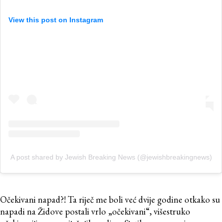
View this post on Instagram
A post shared by Jewish Breaking News (@jewishbreakingnews)
Očekivani napad?! Ta riječ me boli već dvije godine otkako su
napadi na Židove postali vrlo „očekivani“, višestruko