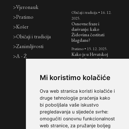
>
Vjeronauk
Običaji i tradicija
•
16. 12.
>
Pratimo
2025.
Osnovne fraze i
>
Košer
darivanje: kako
Židovima čestitati
>
Običaji i tradicija
blagdane?
>
Zanimljivosti
Pratimo
•
15. 12. 2025.
Kako je u Hrvatskoj
>
A - Ž
proslavljen prvi dan
Hanuke
Pratimo
•
15. 12. 2025.
Mi koristimo kolačiće
Riječ urednice: vrijeme
u kojem je nasilje nad
Židovima očekivano
Ova web stranica koristi kolačiće i
druge tehnologije praćenja kako
Pratimo
•
9. 9. 2025.
Izraelski ministar
bi poboljšala vaše iskustvo
vanjskih poslova
pregledavanja u sljedeće svrhe:
Gideon Sa’ar u
omogućiti osnovnu funkcionalnost
službenom posjetu
web stranice
,
za pružanje boljeg
Hrvatskoj