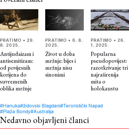
PRATIMO
•
29.
PRATIMO
•
6. 8.
PRATIMO
•
26.
8. 2025.
2025.
1. 2025.
Antijudaizam i
Život u doba
Popularna
antisemitizam:
mržnje: bijes i
pseudopovijest:
od povijesnih
mržnja nisu
razotkrivanje tri
korijena do
sinonimi
najraširenija
suvremenih
mita o
oblika mržnje
holokaustu
#Hanuka
#židovski Blagdani
#Teroristički Napad
#Plaža Bondy
#Australija
Nedavno objavljeni članci