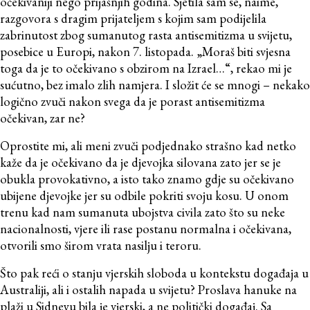
očekivaniji nego prijašnjih godina. Sjetila sam se, naime,
razgovora s dragim prijateljem s kojim sam podijelila
zabrinutost zbog sumanutog rasta antisemitizma u svijetu,
posebice u Europi, nakon 7. listopada. „Moraš biti svjesna
toga da je to očekivano s obzirom na Izrael…“, rekao mi je
sućutno, bez imalo zlih namjera. I složit će se mnogi – nekako
logično zvuči nakon svega da je porast antisemitizma
očekivan, zar ne?
Oprostite mi, ali meni zvuči podjednako strašno kad netko
kaže da je očekivano da je djevojka silovana zato jer se je
obukla provokativno, a isto tako znamo gdje su očekivano
ubijene djevojke jer su odbile pokriti svoju kosu. U onom
trenu kad nam sumanuta ubojstva civila zato što su neke
nacionalnosti, vjere ili rase postanu normalna i očekivana,
otvorili smo širom vrata nasilju i teroru.
Što pak reći o stanju vjerskih sloboda u kontekstu događaja u
Australiji, ali i ostalih napada u svijetu? Proslava hanuke na
plaži u Sidneyu bila je vjerski, a ne politički događaj. Sa