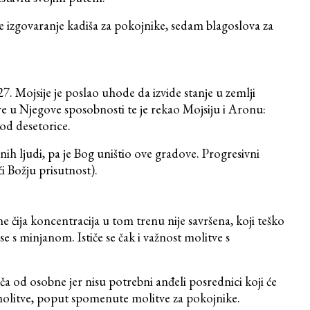
e izgovaranje kadiša za pokojnike, sedam blagoslova za
27. Mojsije je poslao uhode da izvide stanje u zemlji
re u Njegove sposobnosti te je rekao Mojsiju i Aronu:
 od desetorice.
ih ljudi, pa je Bog uništio ove gradove. Progresivni
i Božju prisutnost).
e čija koncentracija u tom trenu nije savršena, koji teško
se s minjanom. Ističe se čak i važnost molitve s
a od osobne jer nisu potrebni anđeli posrednici koji će
 molitve, poput spomenute molitve za pokojnike.