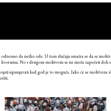
odnosno da netko ode. U tom slučaju smatra se da se molitva 
nova kvoruma. No s drugom molitvom se ne može započeti dok
stojati ispunjavati kad god je to moguće. Iako će se molitvene
čiti.