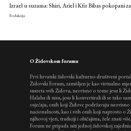
Izrael u suzama: Shiri, Ariel i Kfir Bibas pokopani 
Redakcija
O Židovskom forumu
Prvi hrvatski židovski kulturno-društveni portal
Židovski Forum, zamišljen je kao virtualno mje
susreta svih Židova, neovisno o tome jesu li Ži
Halaha ili nisu, jesu li konvertirali ili se tako sa
osjećaju, onih koji Židove podržavaju neovisno o 
nacionalnosti, kao i svih onih koji naprosto o 
njihovoj vjeri, tradiciji i običajima, žele znati viš
Forum ne pripada niti jednoj židovskoj zajednici 