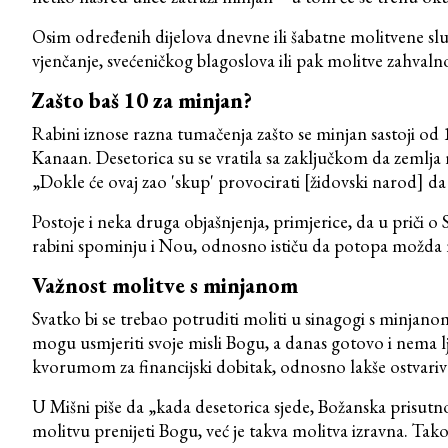
Osim određenih dijelova dnevne ili šabatne molitvene slu
vjenčanje, svećeničkog blagoslova ili pak molitve zahvalnos
Zašto baš 10 za minjan?
Rabini iznose razna tumačenja zašto se minjan sastoji od 1
Kanaan. Desetorica su se vratila sa zaključkom da zemlja 
„Dokle će ovaj zao 'skup' provocirati [židovski narod] da 
Postoje i neka druga objašnjenja, primjerice, da u priči
rabini spominju i Nou, odnosno ističu da potopa možda ne 
Važnost molitve s minjanom
Svatko bi se trebao potruditi moliti u sinagogi s minjanom
mogu usmjeriti svoje misli Bogu, a danas gotovo i nema ljud
kvorumom za financijski dobitak, odnosno lakše ostvariva
U Mišni piše da „kada desetorica sjede, Božanska prisutn
molitvu prenijeti Bogu, već je takva molitva izravna. T