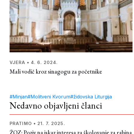
VJERA
•
4. 6. 2024.
Mali vodič kroz sinagogu za početnike
#Minjan
#Molitveni Kvorum
#židovska Liturgija
Nedavno objavljeni članci
PRATIMO
•
21. 7. 2025.
ŽOZ: Poziv na iskaz interesa za školovanje za rabina