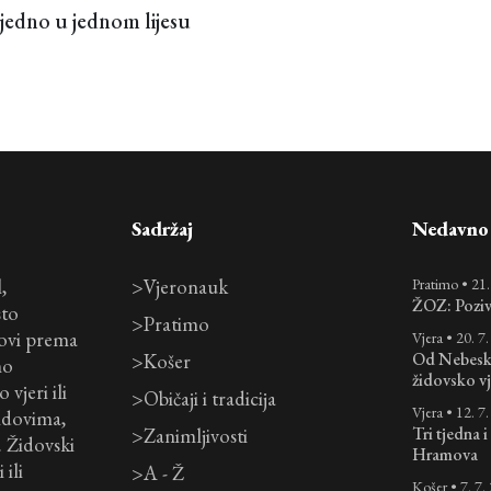
zajedno u jednom lijesu
Sadržaj
Nedavno o
,
>
Vjeronauk
Pratimo
•
21.
ŽOZ: Poziv 
sto
>
Pratimo
dovi prema
Vjera
•
20. 7
>
Košer
Od Nebesko
mo
židovsko v
vjeri ili
>
Običaji i tradicija
Vjera
•
12. 7
Židovima,
>
Zanimljivosti
Tri tjedna 
e. Židovski
Hramova
ili
>
A - Ž
Košer
•
7. 7.