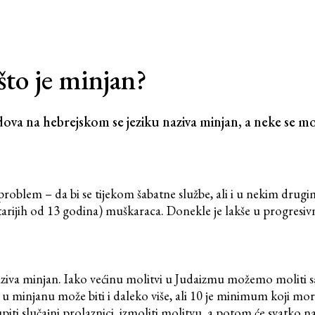
što je minjan?
idova na hebrejskom se jeziku naziva minjan, a neke se 
oblem – da bi se tijekom šabatne službe, ali i u nekim drugim
(starijih od 13 godina) muškaraca. Donekle je lakše u progresi
ziva minjan. Iako većinu molitvi u Judaizmu možemo moliti s
 u minjanu može biti i daleko više, ali 10 je minimum koji mora 
iti slučajni prolaznici, izmoliti molitvu, a potom će svatko n