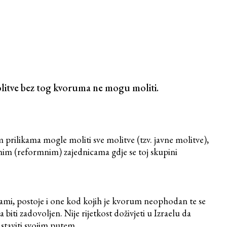
molitve bez tog kvoruma ne mogu moliti.
 prilikama mogle moliti sve molitve (tzv. javne molitve),
vnim (reformnim) zajednicama gdje se toj skupini
ami, postoje i one kod kojih je kvorum neophodan te se
biti zadovoljen. Nije rijetkost doživjeti u Izraelu da
astaviti svojim putem.