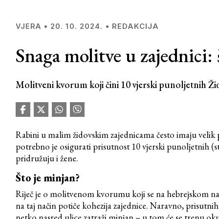
REDAKCIJA
VJERA
•
20. 10. 2024.
•
Snaga molitve u zajednici: 
Molitveni kvorum koji čini 10 vjerski punoljetnih Ž
Rabini u malim židovskim zajednicama često imaju velik pr
potrebno je osigurati prisutnost 10 vjerski punoljetnih 
pridružuju i žene.
Što je minjan?
Riječ je o molitvenom kvorumu koji se na hebrejskom na
na taj način potiče kohezija zajednice. Naravno, prisutnih
netko nasred ulice zatraži minjan – u tom će se trenu okup