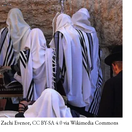
d Zachi Evenor,
CC BY-SA 4.0
via Wikimedia Commons