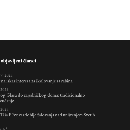
bjavljeni članci
 7. 2025.
na iskaz interesa za školovanje za rabina
. 2025.
g Glasa do zajedničkog doma: tradicionalno
jenčanje
. 2025.
i Tiša B’Av: razdoblje žalovanja nad uništenjem Svetih
 2025.