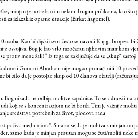
žbe, minjan je potreban i u nekim drugim prilikama, kao što j
ti za izlazak iz opasne situacije (Birkat hagomel).
0 osoba. Kao biblijski izvor često se navodi Knjiga brojeva 14:
nije osvojiva. Bog je bio vrlo razočaran njihovim manjkom vje
se protiv mene žali?” Iz toga se zaključuje da se „skup“ sastoji
 o Sodomi i Gomori Abraham nije mogao pronaći niti 10 pravedn
bi bilo da je postojao skup od 10 članova obitelji (računajuć
. Bog nikada ne odbija molitve zajednice. To se odnosi i na on
i koji se s koncentracijom ne bi borili. Tim je važnije moliti 
nje sredstava potrebnih za život, plodova rada.
ost počiva među njima“. Smatra se da je molitva s minjanom jač
akođer, samo kada je minjan prisutan mogu se čuti/moliti neke