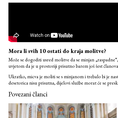
Mora li svih 10 ostati do kraja molitve?
Može se dogoditi usred molitve da se minjan „raspadne“, 
uvjetom da je u prostoriji prisutno barem još šest čla
Ukratko, micva je moliti se s minjanom i trebalo bi je na
desetorica nisu prisutna, dijelovi službe morat će se presko
Povezani članci