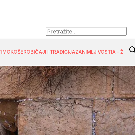
TIMO
KOŠER
OBIČAJI I TRADICIJA
ZANIMLJIVOSTI
A - Ž